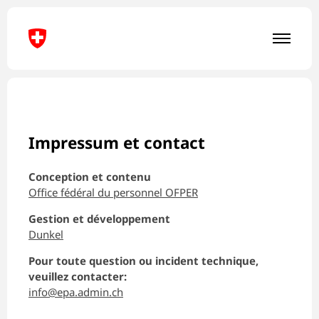
À propos de la stratégie concernant le personnel
Attirer et retenir les collaboratrices et
Impressum et contact
collaborateurs
Conception et contenu
Assurer la relève et offrir des perspectives
Office fédéral du personnel OFPER
Gestion et développement
Maintenir et transférer les connaissances
Dunkel
Pour toute question ou incident technique,
Encourager l’innovation et profiter du
veuillez contacter:
numérique
info@epa.admin.ch